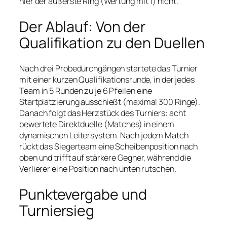
hier der äußerste Ring (Wertung mit 1) nicht.
Der Ablauf: Von der
Qualifikation zu den Duellen
Nach drei Probedurchgängen startete das Turnier
mit einer kurzen Qualifikationsrunde, in der jedes
Team in 5 Runden zu je 6 Pfeilen eine
Startplatzierung ausschießt (maximal 300 Ringe).
Danach folgt das Herzstück des Turniers: acht
bewertete Direktduelle (Matches) in einem
dynamischen Leitersystem. Nach jedem Match
rückt das Siegerteam eine Scheibenposition nach
oben und trifft auf stärkere Gegner, während die
Verlierer eine Position nach unten rutschen.
Punktevergabe und
Turniersieg