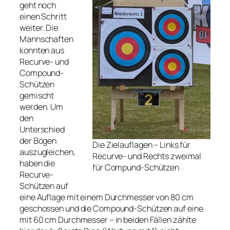
geht noch
einen Schritt
weiter. Die
Mannschaften
konnten aus
Recurve- und
Compound-
Schützen
gemischt
werden. Um
den
Unterschied
der Bögen
Die Zielauflagen – Links für
auszugleichen,
Recurve- und Rechts zweimal
haben die
für Compund-Schützen
Recurve-
Schützen auf
eine Auflage mit einem Durchmesser von 80 cm
geschossen und die Compound-Schützen auf eine
mit 60 cm Durchmesser – in beiden Fällen zählte