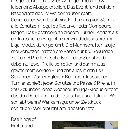
ausgebucht. Den letzten Anfragen mussten wir
leider eine Absage erteilen. Das Event fand auf dem
Rasenplatz des TV Weidenhausen statt.
Geschossen wurde auf eine Entfernung von 30 m für
alle Schützen – egal ob Recurve- oder Compound-
Bogen. Das Besondere an diesem Turnier: Anders als
ein klassisches Bogenturnier wurde dieses hier im
Liga-Modus durchgeführt. Die Mannschaften, zu je
drei Schützen, hatten pro Passe nur 120 Sekunden
Zeit um 6 Pfeile zu schießen. Jeder Schütze darf
dabei nur zwei Pfeile schießen und dann muss
gewechselt werden – und das alles in den 120
Sekunden. Zum Vergleich: Bei einem klassichen
Turnier schießt jeder Schütze pro Passe 6 Pfeile, in
240 Sekunden, ohne Wechsel. Im Liga-Modus erhöht
das den Druck und fordert Geschick und Taktik – Wer
schießt wann? Wer kann gut unter Zeitdruck
schießen? Wer braucht am längsten? etc.
Das Kings of
Hinterland